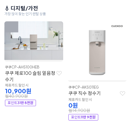
💧 디지털/가전
가장 많이 찾는 인기 렌탈 상품
쿠쿠
CP-AHS100HEB
쿠쿠 제로100 슬림 얼음정
수기
제휴카드 할인 시
쿠쿠
CP-AKS011EG
10,900원
쿠쿠 직수 정수기
월40,900원
제휴카드 할인 시
포인트
31만 8천원
0원
월14,900원
포인트
11만 9천원