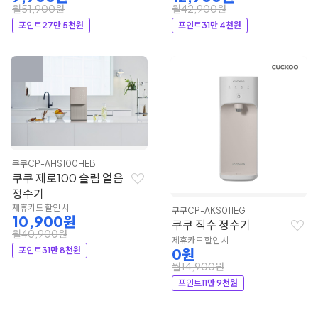
월51,900원
월42,900원
포인트
27만 5천원
포인트
31만 4천원
쿠쿠
CP-AHS100HEB
쿠쿠 제로100 슬림 얼음
정수기
제휴카드 할인 시
쿠쿠
CP-AKS011EG
10,900원
쿠쿠 직수 정수기
월40,900원
제휴카드 할인 시
포인트
31만 8천원
0원
월14,900원
포인트
11만 9천원