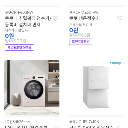
쿠쿠
CP-F603HW
쿠쿠
CP-AE501HW
쿠쿠 내추럴워터 정수기/
쿠쿠 냉온정수기
등록비 설치비 면제
제휴카드 할인 시
0원
제휴카드 할인 시
0원
월13,900원
월15,900원
포인트
8만원
포인트
11만 5천원
LG전자
fh25ese
코웨이
CHPI-7410N
LG 트롬 오브제컬렉션
코웨이 아이콘 얼음정수