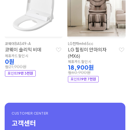
코웨이
BAS49-A
LG전자
mh65cc
코웨이 슬리믹 비데
LG 힐링미 안마의자
(MX6)
제휴카드 할인 시
0원
제휴카드 할인 시
18,900원
월21,900원
월60,900원
포인트
19만 3천원
포인트
19만 7천원
CUSTOMER CENTER
고객센터