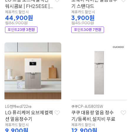
워시콤보 | FH25ESE |
기 스탠다드
LG전자
제휴카드 할인 시
제휴카드 할인 시
44,900원
3,900원
월86,900원
월45,900원
포인트
23만 3천원
포인트
30만 7천원
LG전자
wd722re
쿠쿠
CP-AJS801SW
LG 퓨리케어 오브제컬렉
쿠쿠 대용량 얼음 정수
션 얼음정수기
기/등록비,설치비 무료
제휴카드 할인 시
제휴카드 할인 시
9,900원
12,900원