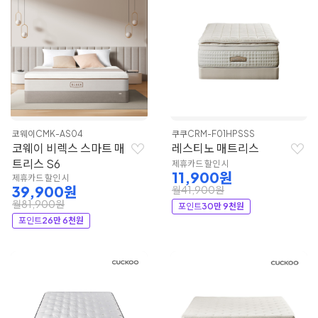
코웨이
CMK-AS04
쿠쿠
CRM-F01HPSSS
코웨이 비렉스 스마트 매
레스티노 매트리스
트리스 S6
제휴카드 할인 시
11,900원
제휴카드 할인 시
39,900원
월41,900원
월81,900원
포인트
30만 9천원
포인트
26만 6천원