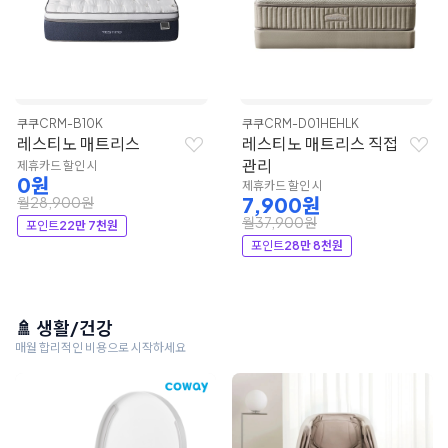
쿠쿠
CRM-B10K
쿠쿠
CRM-D01HEHLK
레스티노 매트리스
레스티노 매트리스 직접
관리
제휴카드 할인 시
0원
제휴카드 할인 시
7,900원
월28,900원
월37,900원
포인트
22만 7천원
포인트
28만 8천원
🚿 생활/건강
매월 합리적인 비용으로 시작하세요