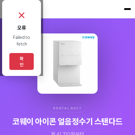
쇼핑토크
.
✗
오류
Failed to
fetch
확
인
RENTAL BEST
코웨이 아이콘 얼음정수기 스탠다드
월 41,310원부터