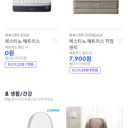
쿠쿠
CRM-B10K
쿠쿠
CRM-D01HEHLK
레스티노 매트리스
레스티노 매트리스 직접
관리
제휴카드 할인 시
0원
제휴카드 할인 시
7,900원
월28,900원
월37,900원
포인트
22만 7천원
포인트
28만 8천원
🚿 생활/건강
매월 합리적인 비용으로 시작하세요