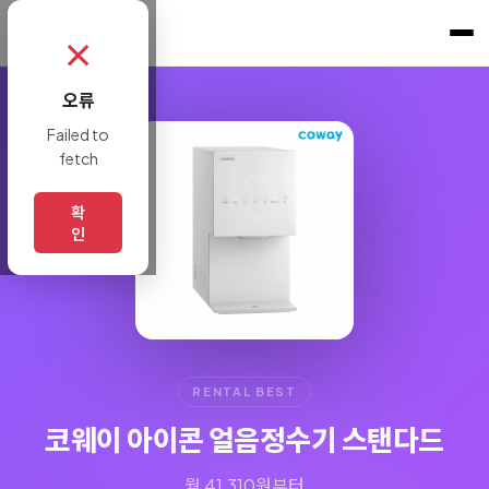
쇼핑토크
.
✗
오류
Failed to
fetch
확
인
RENTAL BEST
코웨이 아이콘 얼음정수기 스탠다드
월 41,310원부터