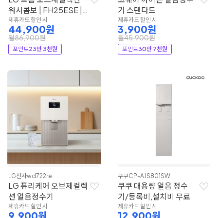
워시콤보 | FH25ESE |
기 스탠다드
LG전자
제휴카드 할인 시
제휴카드 할인 시
44,900원
3,900원
월86,900원
월45,900원
포인트
23만 3천원
포인트
30만 7천원
LG전자
wd722re
쿠쿠
CP-AJS801SW
LG 퓨리케어 오브제컬렉
쿠쿠 대용량 얼음 정수
션 얼음정수기
기/등록비,설치비 무료
제휴카드 할인 시
제휴카드 할인 시
9,900원
12,900원