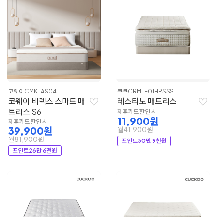
코웨이
CMK-AS04
쿠쿠
CRM-F01HPSSS
코웨이 비렉스 스마트 매
레스티노 매트리스
트리스 S6
제휴카드 할인 시
11,900원
제휴카드 할인 시
39,900원
월41,900원
월81,900원
포인트
30만 9천원
포인트
26만 6천원