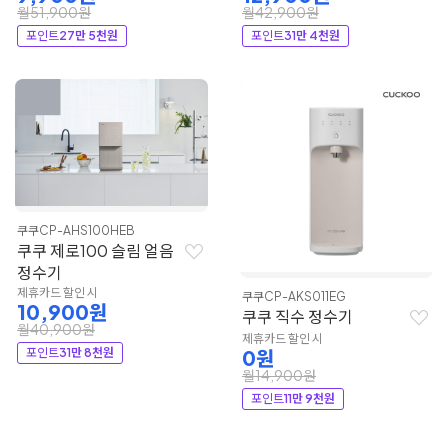
월51,900원
월42,900원
포인트
27만 5천원
포인트
31만 4천원
쿠쿠
CP-AHS100HEB
쿠쿠 제로100 슬림 얼음
정수기
제휴카드 할인 시
쿠쿠
CP-AKS011EG
10,900원
쿠쿠 직수 정수기
월40,900원
제휴카드 할인 시
포인트
31만 8천원
0원
월14,900원
포인트
11만 9천원