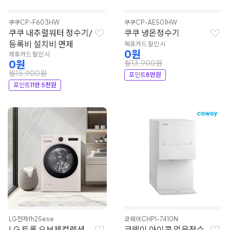
쿠쿠
CP-F603HW
쿠쿠
CP-AE501HW
쿠쿠 내추럴워터 정수기/
쿠쿠 냉온정수기
등록비 설치비 면제
제휴카드 할인 시
0원
제휴카드 할인 시
0원
월13,900원
월15,900원
포인트
8만원
포인트
11만 5천원
LG전자
fh25ese
코웨이
CHPI-7410N
LG 트롬 오브제컬렉션
코웨이 아이콘 얼음정수