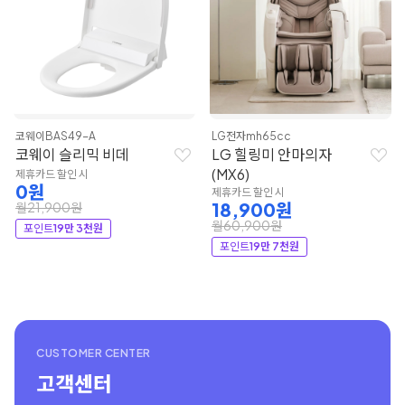
코웨이
BAS49-A
LG전자
mh65cc
코웨이 슬리믹 비데
LG 힐링미 안마의자
(MX6)
제휴카드 할인 시
0원
제휴카드 할인 시
18,900원
월21,900원
월60,900원
포인트
19만 3천원
포인트
19만 7천원
CUSTOMER CENTER
고객센터