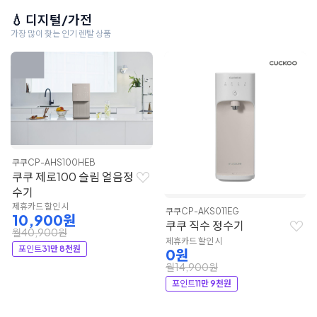
💧 디지털/가전
가장 많이 찾는 인기 렌탈 상품
쿠쿠
CP-AHS100HEB
쿠쿠 제로100 슬림 얼음정
수기
제휴카드 할인 시
쿠쿠
CP-AKS011EG
10,900원
쿠쿠 직수 정수기
월40,900원
제휴카드 할인 시
포인트
31만 8천원
0원
월14,900원
포인트
11만 9천원