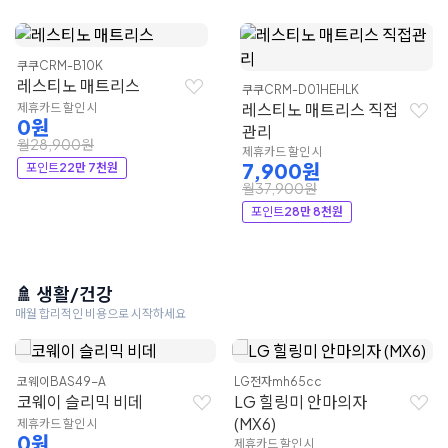
쿠쿠
CRM-B10K
레스티노 매트리스
쿠쿠
CRM-D01HEHLK
레스티노 매트리스 직접
제휴카드 할인 시
0원
관리
월28,900원
제휴카드 할인 시
7,900원
포인트
22만 7천원
월37,900원
포인트
28만 8천원
🚿 생활/건강
매월 합리적인 비용으로 시작하세요
코웨이
BAS49-A
LG전자
mh65cc
코웨이 슬리믹 비데
LG 힐링미 안마의자
(MX6)
제휴카드 할인 시
0원
제휴카드 할인 시