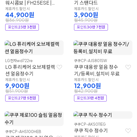
워시콤보 | FH25ESE |
기 스탠다드
LG전자
제휴카드 할인 시
제휴카드 할인 시
44,900원
3,900원
월86,900원
월45,900원
포인트
23만 3천원
포인트
30만 7천원
LG전자
wd722re
쿠쿠
CP-AJS801SW
LG 퓨리케어 오브제컬렉
쿠쿠 대용량 얼음 정수
션 얼음정수기
기/등록비,설치비 무료
제휴카드 할인 시
제휴카드 할인 시
9,900원
12,900원
월51,900원
월42,900원
포인트
27만 5천원
포인트
31만 4천원
쿠쿠
CP-AKS011EG
쿠쿠 직수 정수기
쿠쿠
CP-AHS100HEB