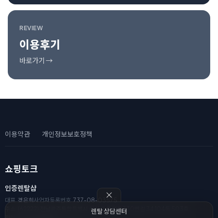
REVIEW
이용후기
바로가기 →
이용약관
개인정보보호정책
쇼핑토크
인증렌탈샵
대표
경은희
사업자등록번호
737-08-03575
주소
(62222) 전남광주통합특별시 광산구 풍영로330번길 34 104동 503호
렌탈 상담센터
전화
010-8111-2182