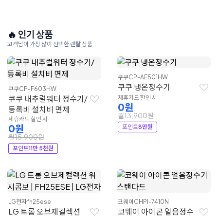
🔥 인기 상품
고객님이 가장 많이 선택한 렌탈 상품
쿠쿠
CP-AE501HW
쿠쿠 냉온정수기
쿠쿠
CP-F603HW
쿠쿠 내추럴워터 정수기/
제휴카드 할인 시
0원
등록비 설치비 면제
월13,900원
제휴카드 할인 시
0원
포인트
8만원
월15,900원
포인트
11만 5천원
LG전자
fh25ese
코웨이
CHPI-7410N
LG 트롬 오브제컬렉션
코웨이 아이콘 얼음정수