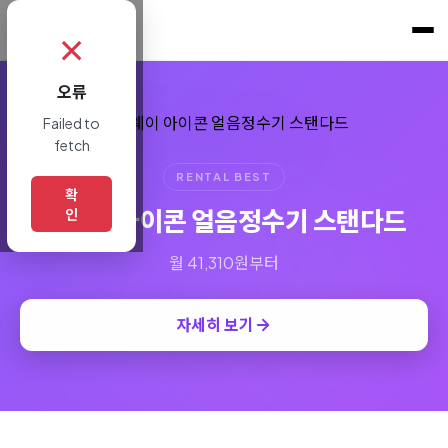
쇼핑토크
.
✗
오류
Failed to
fetch
RENTAL BEST
확
코웨이 아이콘 얼음정수기 스탠다드
인
월 41,310원부터
자세히 보기