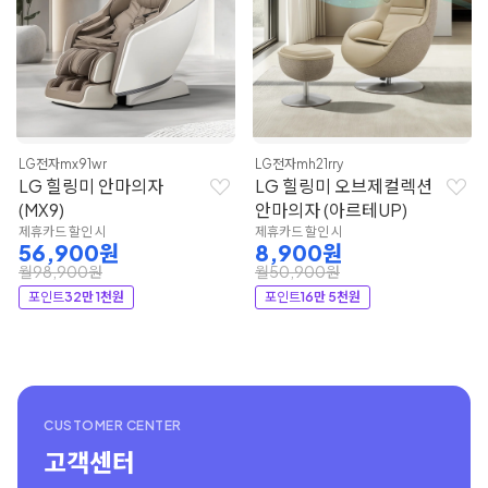
LG전자
mx91wr
LG전자
mh21rry
LG 힐링미 안마의자
LG 힐링미 오브제컬렉션
(MX9)
안마의자 (아르테UP)
제휴카드 할인 시
제휴카드 할인 시
56,900원
8,900원
월98,900원
월50,900원
포인트
32만 1천원
포인트
16만 5천원
CUSTOMER CENTER
고객센터