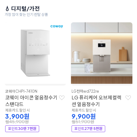
💧 디지털/가전
가장 많이 찾는 인기 렌탈 상품
코웨이
CHPI-7410N
LG전자
wd722re
코웨이 아이콘 얼음정수기
LG 퓨리케어 오브제컬렉
스탠다드
션 얼음정수기
제휴카드 할인 시
제휴카드 할인 시
3,900원
9,900원
월45,900원
월51,900원
포인트
30만 7천원
포인트
27만 5천원