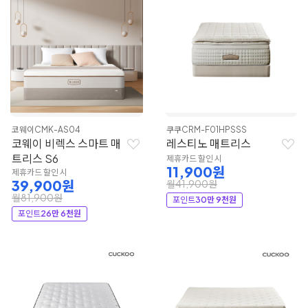
코웨이
CMK-AS04
쿠쿠
CRM-F01HPSSS
코웨이 비렉스 스마트 매
레스티노 매트리스
트리스 S6
제휴카드 할인 시
11,900원
제휴카드 할인 시
39,900원
월41,900원
월81,900원
포인트
30만 9천원
포인트
26만 6천원