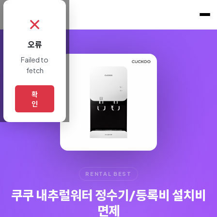
쇼핑토크
.
✗
오류
Failed to
fetch
확
인