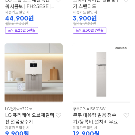
워시콤보 | FH25ESE |
기 스탠다드
LG전자
제휴카드 할인 시
제휴카드 할인 시
44,900원
3,900원
월86,900원
월45,900원
포인트
23만 3천원
포인트
30만 7천원
LG전자
wd722re
쿠쿠
CP-AJS801SW
LG 퓨리케어 오브제컬렉
쿠쿠 대용량 얼음 정수
션 얼음정수기
기/등록비,설치비 무료
제휴카드 할인 시
제휴카드 할인 시
9,900원
12,900원