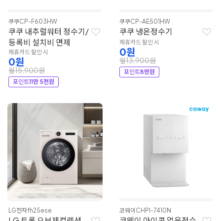
쿠쿠
CP-F603HW
쿠쿠
CP-AE501HW
쿠쿠 내추럴워터 정수기/
쿠쿠 냉온정수기
등록비 설치비 면제
제휴카드 할인 시
0원
제휴카드 할인 시
0원
월13,900원
월15,900원
포인트
8만원
포인트
11만 5천원
LG전자
fh25ese
코웨이
CHPI-7410N
LG 트롬 오브제컬렉션
코웨이 아이콘 얼음정수