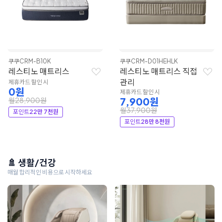
쿠쿠
CRM-B10K
쿠쿠
CRM-D01HEHLK
레스티노 매트리스
레스티노 매트리스 직접
관리
제휴카드 할인 시
0원
제휴카드 할인 시
7,900원
월28,900원
월37,900원
포인트
22만 7천원
포인트
28만 8천원
🚿 생활/건강
매월 합리적인 비용으로 시작하세요