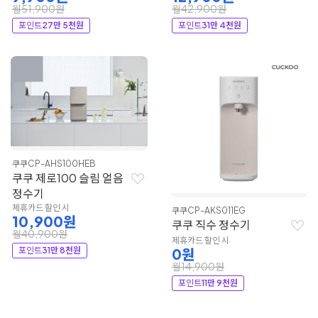
월51,900원
월42,900원
포인트
27만 5천원
포인트
31만 4천원
쿠쿠
CP-AHS100HEB
쿠쿠 제로100 슬림 얼음
정수기
제휴카드 할인 시
쿠쿠
CP-AKS011EG
10,900원
쿠쿠 직수 정수기
월40,900원
제휴카드 할인 시
포인트
31만 8천원
0원
월14,900원
포인트
11만 9천원