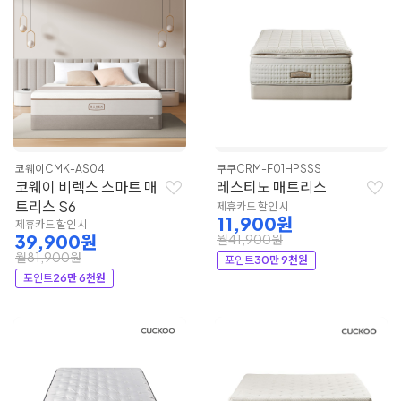
코웨이
CMK-AS04
쿠쿠
CRM-F01HPSSS
코웨이 비렉스 스마트 매
레스티노 매트리스
트리스 S6
제휴카드 할인 시
11,900원
제휴카드 할인 시
39,900원
월41,900원
월81,900원
포인트
30만 9천원
포인트
26만 6천원