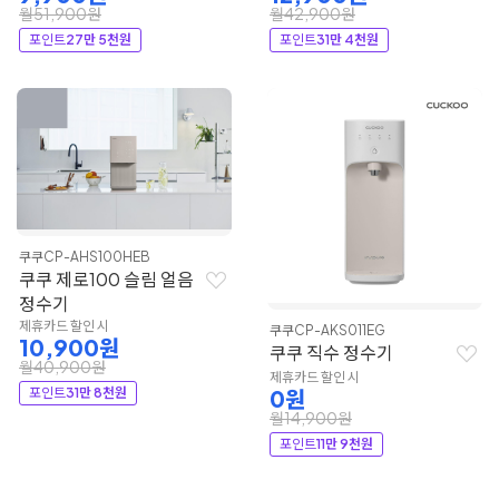
월51,900원
월42,900원
포인트
27만 5천원
포인트
31만 4천원
쿠쿠
CP-AHS100HEB
쿠쿠 제로100 슬림 얼음
정수기
제휴카드 할인 시
쿠쿠
CP-AKS011EG
10,900원
쿠쿠 직수 정수기
월40,900원
제휴카드 할인 시
포인트
31만 8천원
0원
월14,900원
포인트
11만 9천원