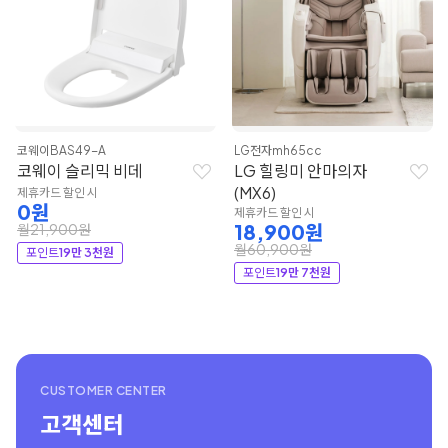
코웨이
BAS49-A
LG전자
mh65cc
코웨이 슬리믹 비데
LG 힐링미 안마의자
(MX6)
제휴카드 할인 시
0원
제휴카드 할인 시
18,900원
월21,900원
월60,900원
포인트
19만 3천원
포인트
19만 7천원
CUSTOMER CENTER
고객센터