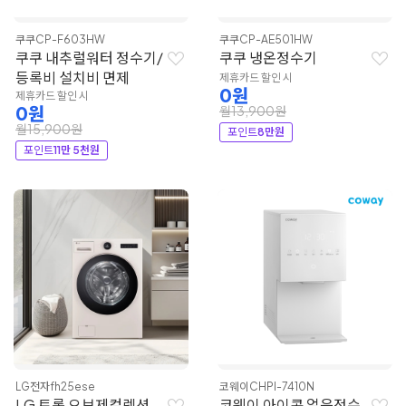
쿠쿠
CP-F603HW
쿠쿠
CP-AE501HW
쿠쿠 내추럴워터 정수기/
쿠쿠 냉온정수기
등록비 설치비 면제
제휴카드 할인 시
0원
제휴카드 할인 시
0원
월13,900원
월15,900원
포인트
8만원
포인트
11만 5천원
LG전자
fh25ese
코웨이
CHPI-7410N
LG 트롬 오브제컬렉션
코웨이 아이콘 얼음정수