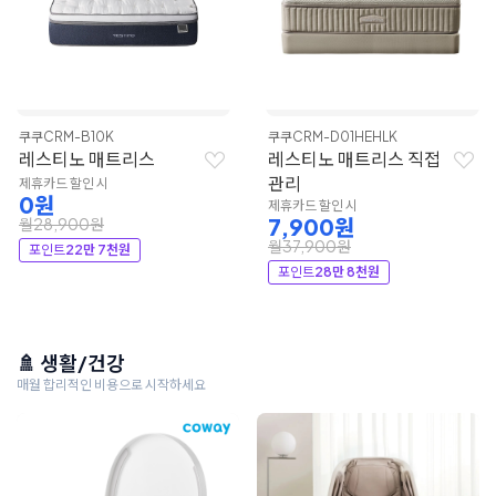
쿠쿠
CRM-B10K
쿠쿠
CRM-D01HEHLK
레스티노 매트리스
레스티노 매트리스 직접
관리
제휴카드 할인 시
0원
제휴카드 할인 시
7,900원
월28,900원
월37,900원
포인트
22만 7천원
포인트
28만 8천원
🚿 생활/건강
매월 합리적인 비용으로 시작하세요