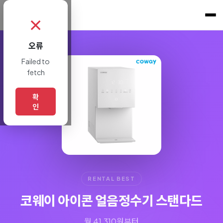
쇼핑토크
.
✗
오류
Failed to
fetch
확
인
RENTAL BEST
코웨이 아이콘 얼음정수기 스탠다드
월 41,310원부터