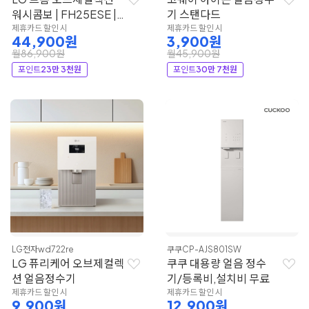
워시콤보 | FH25ESE |
기 스탠다드
LG전자
제휴카드 할인 시
제휴카드 할인 시
44,900원
3,900원
월86,900원
월45,900원
포인트
23만 3천원
포인트
30만 7천원
LG전자
wd722re
쿠쿠
CP-AJS801SW
LG 퓨리케어 오브제컬렉
쿠쿠 대용량 얼음 정수
션 얼음정수기
기/등록비,설치비 무료
제휴카드 할인 시
제휴카드 할인 시
9,900원
12,900원