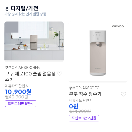
💧 디지털/가전
가장 많이 찾는 인기 렌탈 상품
쿠쿠
CP-AHS100HEB
쿠쿠 제로100 슬림 얼음정
수기
제휴카드 할인 시
쿠쿠
CP-AKS011EG
10,900원
쿠쿠 직수 정수기
월40,900원
제휴카드 할인 시
포인트
31만 8천원
0원
월14,900원
포인트
11만 9천원